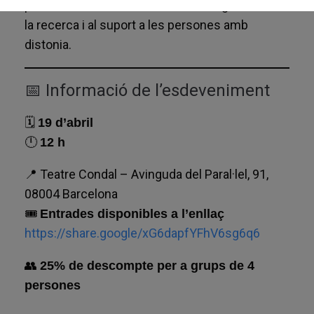
permet fer una donació i contribuir igualment a
la recerca i al suport a les persones amb
distonia.
📅 Informació de l’esdeveniment
🗓
19 d’abril
🕛
12 h
📍 Teatre Condal – Avinguda del Paral·lel, 91,
08004 Barcelona
🎟
Entrades disponibles a l’enllaç
https://share.google/xG6dapfYFhV6sg6q6
👥
25% de descompte per a grups de 4
persones