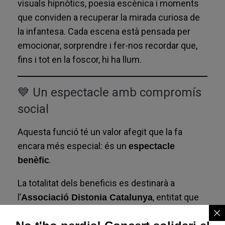
visuals hipnòtics, poesia escènica i moments
que conviden a recuperar la mirada curiosa de
la infantesa. Cada escena està pensada per
emocionar, sorprendre i fer-nos recordar que,
fins i tot en la foscor, hi ha llum.
💙 Un espectacle amb compromís
social
Aquesta funció té un valor afegit que la fa
encara més especial: és un
espectacle
.
benèfic
La totalitat dels beneficis es destinarà a
l’
, entitat que
Associació Distonia Catalunya
treballa per: