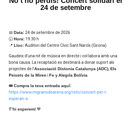
No t'ho perdis! Concert solidari el
Impulsar la recerca sobre la distonia
24 de setembre
Donar suport i orientació a les persones
afectades i a les seves famílies
Visibilitzar aquesta malaltia neurològica
📅
Data:
24 de setembre de 2026
sovint desconeguda
🕢
Hora:
19.30 h
📍
Lloc:
Auditori del Centre Cívic Sant Narcís (Girona)
Promoure la sensibilització social i
institucional
Gaudeix d’una nit de música en directe i col·labora amb una
bona causa. La recaptació es destinarà a donar suport als
projectes de l’
Associació Distonia Catalunya (ADC)
,
Els
Assistir a
és, per tant, molt més que
GLOW
Peixets de la Miren
i
Fe y Alegría Bolívia
.
gaudir d’una proposta artística innovadora: és
🎟️
Compra la teva entrada aquí:
contribuir activament a millorar la qualitat de
https://www.migranodearena.org/reto/concert-per-l-
vida de moltes persones.
esperan-a
A més, per a totes aquelles persones que no
T’hi esperem!
💙
puguin assistir-hi però vulguin sumar-se a la
causa,
, que
hem habilitat una Fila 0 solidària