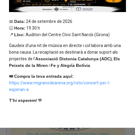
Junts continuem demostrant que la nostra
📅
Data:
24 de setembre de 2026
comunitat és forta, solidària i compromesa.
🕢
Hora:
19.30 h
Fem que la música soni més fort que la distonia.
📍
Lloc:
Auditori del Centre Cívic Sant Narcís (Girona)
Gaudeix d’una nit de música en directe i col·labora amb una
T’hi esperem.
bona causa. La recaptació es destinarà a donar suport als
projectes de l’
Associació Distonia Catalunya (ADC)
,
Els
Peixets de la Miren
i
Fe y Alegría Bolívia
.
Notícies Destacades
🎟️
Compra la teva entrada aquí:
https://www.migranodearena.org/reto/concert-per-l-
esperan-a
T’hi esperem!
💙
Notícies