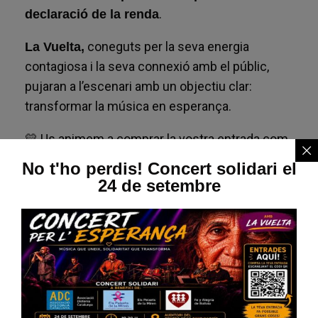
.
declaració de la renda
coneguts per la seva energia
La Vuelta,
contagiosa i la seva connexió amb el públic,
pujaran a l’escenari amb un objectiu clar:
transformar la música en esperança.
💛 Us animem a comprar la vostra entrada com
més aviat millor i a difondre l’esdeveniment entre
No t'ho perdis! Concert solidari el
familiars i amics.
24 de setembre
Si no hi podeu assistir, també podeu
col·laborar a través de la fila zero:
https://www.migranodearena.org/reto/concierto-
solidario-por-la-distonia