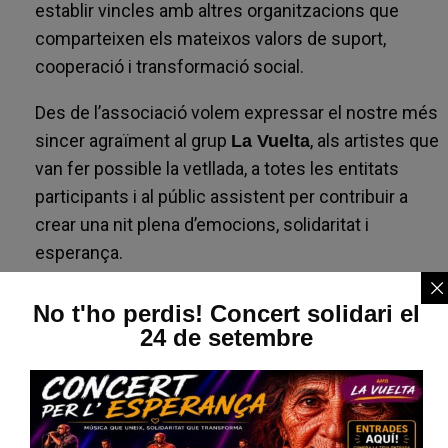
establir vincles amb altres organitzacions que
comparteixen els mateixos valors de suport,
cooperació i transformació social.
Des de l’associació volem expressar el nostre més
sincer agraïment al grup
, als artistes que
La Vuelta
van fer possible la vetllada, a totes les entitats
participants i al públic assistent per contribuir a
crear una nit plena d’emocions, solidaritat i
esperança.
Quan sumem esforços, arribem més lluny. Ens
No t'ho perdis! Concert solidari el
permet continuar avançant per donar més visibilitat
24 de setembre
a la distonia i millorar la qualitat de vida de les
persones que hi conviuen.