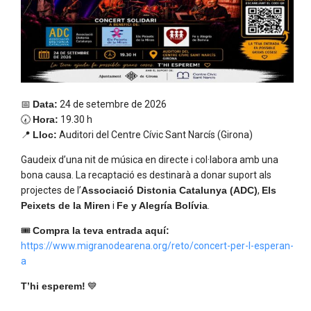
Notícies Destacades
Notícies
📅
Data:
24 de setembre de 2026
🕢
Hora:
19.30 h
📍
Lloc:
Auditori del Centre Cívic Sant Narcís (Girona)
Gaudeix d’una nit de música en directe i col·labora amb una
bona causa. La recaptació es destinarà a donar suport als
projectes de l’
Associació Distonia Catalunya (ADC)
,
Els
Peixets de la Miren
i
Fe y Alegría Bolívia
.
🎟️
Compra la teva entrada aquí:
La Penya Runners Espanyol fa una donació
https://www.migranodearena.org/reto/concert-per-l-esperan-
solidària a l´ADC
a
T’hi esperem!
💙
Notícies