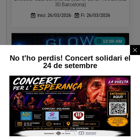
30 Barcelona)
Inici: 26/03/2026
Fi: 26/03/2026
12:00 AM
No t'ho perdis! Concert solidari el
24 de setembre
El Mag Albert porta GLOW al Teatre Condal en una
funció solidària per la distonia
Direcció: 📍 Teatre Condal – Avinguda del Paral·lel,
91, 08004 Barcelona
Inici: 19/04/2026
Fi: 19/04/2026