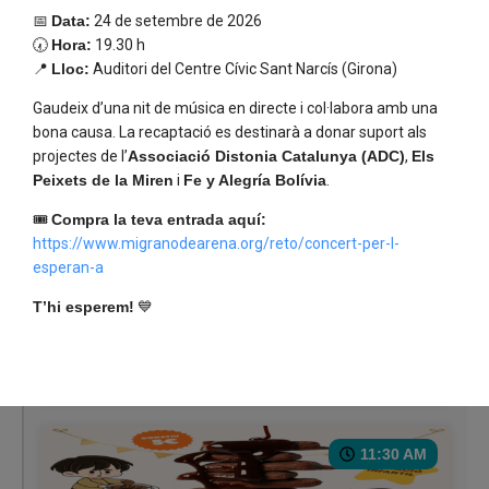
📅
Data:
24 de setembre de 2026
🕢
Hora:
19.30 h
06:00 PM
📍
Lloc:
Auditori del Centre Cívic Sant Narcís (Girona)
Gaudeix d’una nit de música en directe i col·labora amb una
bona causa. La recaptació es destinarà a donar suport als
projectes de l’
Associació Distonia Catalunya (ADC)
,
Els
Peixets de la Miren
i
Fe y Alegría Bolívia
.
🎟️
Compra la teva entrada aquí:
https://www.migranodearena.org/reto/concert-per-l-
Cicle de xerrades 📌 Primera sessió: Les
esperan-a
dificultats per accedir a la incapacitat laboral
Direcció: Seu de l’ONCE · Barcelona (Carrer
T’hi esperem!
💙
Sepúlveda, 1, ) i Online
Inici: 19/03/2026
Fi: 19/03/2026
11:30 AM