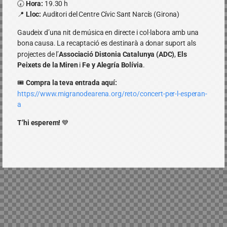
🕢
Hora:
19.30 h
📍
Lloc:
Auditori del Centre Cívic Sant Narcís (Girona)
Gaudeix d’una nit de música en directe i col·labora amb una
bona causa. La recaptació es destinarà a donar suport als
projectes de l’
Associació Distonia Catalunya (ADC)
,
Els
Peixets de la Miren
i
Fe y Alegría Bolívia
.
🎟️
Compra la teva entrada aquí:
https://www.migranodearena.org/reto/concert-per-l-esperan-
a
T’hi esperem!
💙