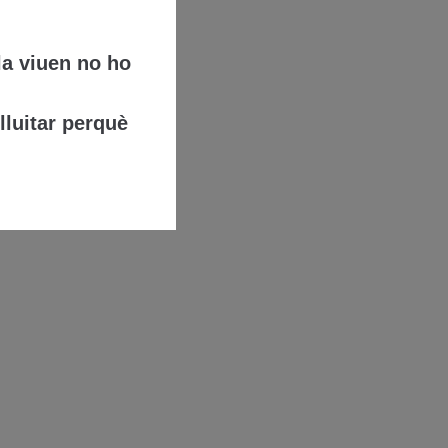
la viuen no ho
lluitar perquè