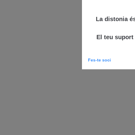
La distonia é
El teu suport
Fes-te soci