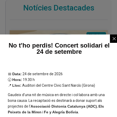
Notícies Destacades
Notícies
No t'ho perdis! Concert solidari el
24 de setembre
📅
Data:
24 de setembre de 2026
🕢
Hora:
19.30 h
📍
Lloc:
Auditori del Centre Cívic Sant Narcís (Girona)
La Penya Runners Espanyol fa una donació
solidària a l´ADC
Gaudeix d’una nit de música en directe i col·labora amb una
bona causa. La recaptació es destinarà a donar suport als
projectes de l’
Associació Distonia Catalunya (ADC)
,
Els
Notícies
Peixets de la Miren
i
Fe y Alegría Bolívia
.