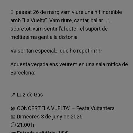
El passat 26 de març vam viure una nit increïble
amb “La Vuelta”. Vam riure, cantar, ballar… i,
sobretot, vam sentir l’afecte i el suport de
moltíssima gent a la distonia.
Va ser tan especial… que ho repetim! ✨
Aquesta vegada ens veurem en una sala mítica de
Barcelona:
📍 Luz de Gas
🎤 CONCERT “LA VUELTA” – Festa Vuitantera
📅 Dimecres 3 de juny de 2026
🕘 21.00 h