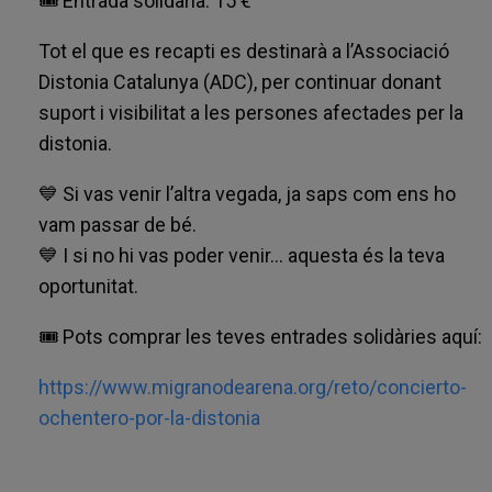
🎟️ Entrada solidària: 15 €
Tot el que es recapti es destinarà a l’Associació
Distonia Catalunya (ADC), per continuar donant
suport i visibilitat a les persones afectades per la
distonia.
💙 Si vas venir l’altra vegada, ja saps com ens ho
vam passar de bé.
💙 I si no hi vas poder venir… aquesta és la teva
oportunitat.
🎟️ Pots comprar les teves entrades solidàries aquí:
https://www.migranodearena.org/reto/concierto-
ochentero-por-la-distonia