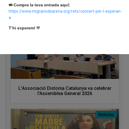
La Vuelta oferirà un concert solidari a Girona
🎟️
Compra la teva entrada aquí:
aquest setembre
https://www.migranodearena.org/reto/concert-per-l-esperan-
a
T’hi esperem!
💙
Notícies
L'Associació Distonia Catalunya va celebrar
l'Assemblea General 2026
Notícies